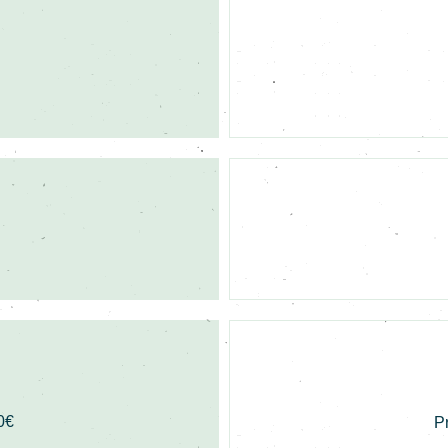
0€
Pr