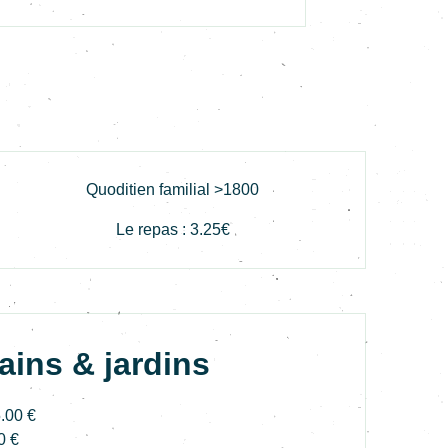
Quoditien familial >1800
Le repas :
3.25€
ains & jardins
5.00 €
0 €