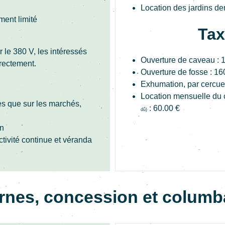
Location des jardins der
ment limité
Tax
r le 380 V, les intéressés
Ouverture de caveau : 
irectement.
Ouverture de fosse : 16
Exhumation, par cercuei
Location mensuelle du 
s que sur les marchés,
: 60.00 €
dû)
an
activité continue et véranda
rnes, concession et columb